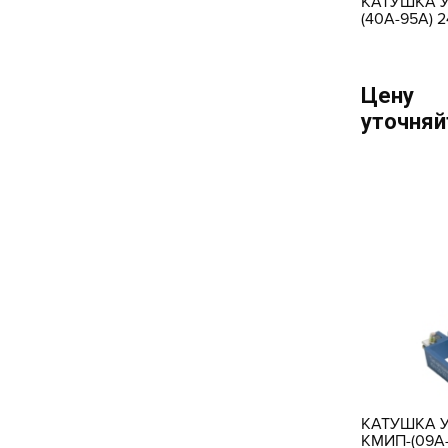
КАТУШКА У
(40А-95А) 
Цену
уточняй
КАТУШКА 
КМИП-(09А-