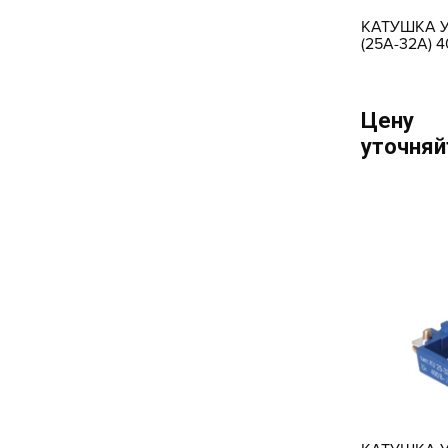
КАТУШКА У
(25А-32А) 
Цену
уточняй