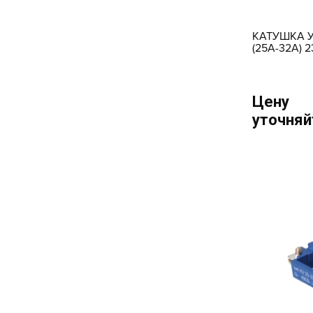
КАТУШКА У
(25А-32А) 
Цену
уточняй