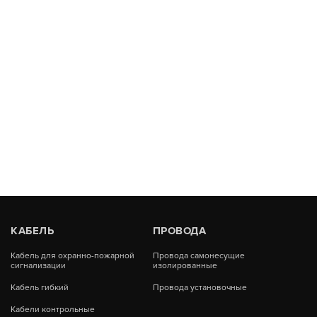
КАБЕЛЬ
ПРОВОДА
Кабель для охранно-пожарной
Провода самонесущие
сигнализации
изолированные
Кабель гибкий
Провода установочные
Кабели контрольные