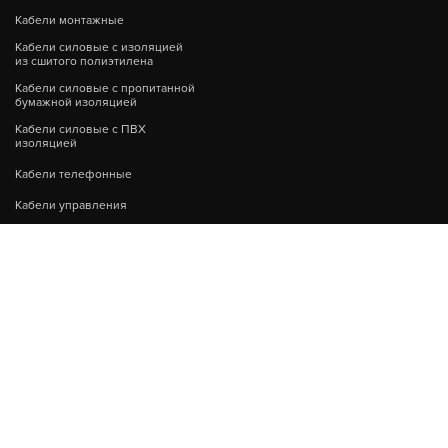
Кабели монтажные
Кабели силовые с изоляцией
из сшитого полиэтилена
Кабели силовые с пропитанной
бумажной изоляцией
Кабели силовые с ПВХ
изоляцией
Кабели телефонные
Кабели управления
LAN-кабели для локальных
сетей
Пожаробезопасные кабели
CВЕТОТЕХНИКА
АКСЕССУАРЫ К
КОРПУСАМ
Источники света
Дин-рейки и зажимы
Опоры и столбы наружного
освещения
Дополнительные устройства на
din рейку
Прожекторы