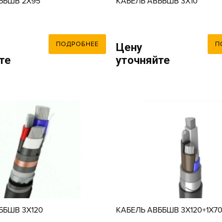
ББШВ 2X95
КАБЕЛЬ АВББШВ 3X10
ПОДРОБНЕЕ
П
Цену
те
уточняйте
ББШВ 3X120
КАБЕЛЬ АВББШВ 3X120+1X7