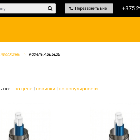
+375 2
Перезвонить мне
 изоляцией
Кабель АВББШВ
ь по:
по цене
|
новинки
|
по популярности