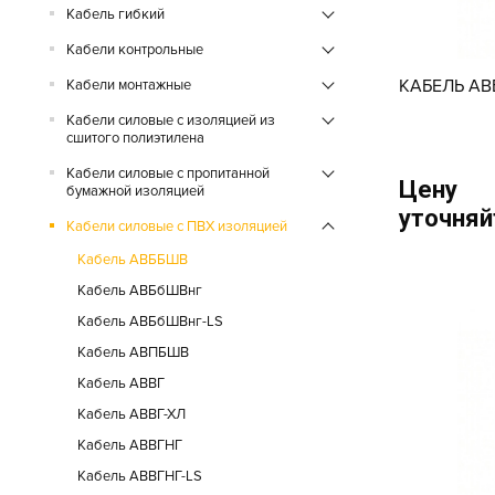
95
Кабель гибкий
120
Кабели контрольные
КАБЕЛЬ АВ
Кабели монтажные
150
Кабели силовые с изоляцией из
185
сшитого полиэтилена
240
Кабели силовые с пропитанной
Цену
бумажной изоляцией
уточняй
Кабели силовые с ПВХ изоляцией
Кабель АВББШВ
Кабель AВБбШВнг
Кабель AВБбШВнг-LS
Кабель АВПБШВ
Кабель АВВГ
Кабель АВВГ-ХЛ
Кабель АВВГНГ
Кабель АВВГНГ-LS