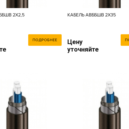
ББШВ 2X2,5
КАБЕЛЬ АВББШВ 2X35
ПОДРОБНЕЕ
П
Цену
те
уточняйте